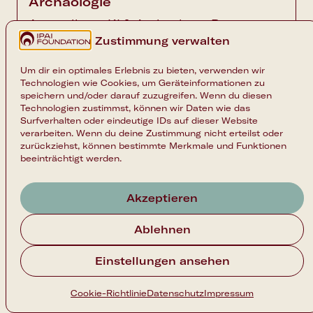
Archäologie
Ausstellung: KI & Archäologie Bei
archäologischen Grabungen entstehen
Zustimmung verwalten
riesige Mengen a...
Um dir ein optimales Erlebnis zu bieten, verwenden wir
Technologien wie Cookies, um Geräteinformationen zu
Entdecken
KI & Wissen
Family
speichern und/oder darauf zuzugreifen. Wenn du diesen
Technologien zustimmst, können wir Daten wie das
Ausstellende
Surfverhalten oder eindeutige IDs auf dieser Website
verarbeiten. Wenn du deine Zustimmung nicht erteilst oder
zurückziehst, können bestimmte Merkmale und Funktionen
beeinträchtigt werden.
Mehr erfahren
Akzeptieren
Ablehnen
Einstellungen ansehen
Folge uns
Instagram
LinkedIn
Cookie-Richtlinie
Datenschutz
Impressum