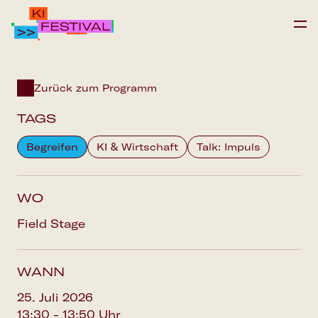
IPAI FOUNDATION
Zurück zum Programm
PROGRAMM
TAGS
FAQS
Begreifen
KI & Wirtschaft
Talk: Impuls
Save the date
WO
Field Stage
WANN
25. Juli 2026
13:30 - 13:50 Uhr