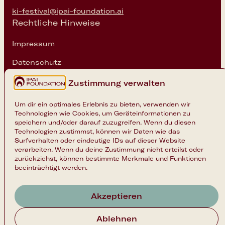
ki-festival@ipai-foundation.ai
Rechtliche Hinweise
Impressum
Datenschutz
Cookie-Einstellungen
Zustimmung verwalten
Folge uns
Um dir ein optimales Erlebnis zu bieten, verwenden wir
Technologien wie Cookies, um Geräteinformationen zu
Instagram
speichern und/oder darauf zuzugreifen. Wenn du diesen
Technologien zustimmst, können wir Daten wie das
LinkedIn
Surfverhalten oder eindeutige IDs auf dieser Website
verarbeiten. Wenn du deine Zustimmung nicht erteilst oder
zurückziehst, können bestimmte Merkmale und Funktionen
beeinträchtigt werden.
Akzeptieren
Nach oben
Ablehnen