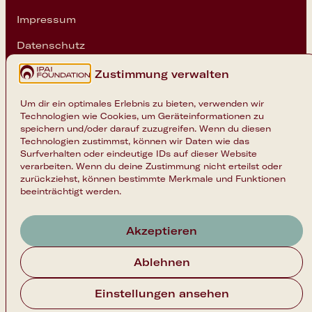
Impressum
Datenschutz
Cookie-Einstellungen
Zustimmung verwalten
Folge uns
Um dir ein optimales Erlebnis zu bieten, verwenden wir
Technologien wie Cookies, um Geräteinformationen zu
Instagram
speichern und/oder darauf zuzugreifen. Wenn du diesen
Technologien zustimmst, können wir Daten wie das
LinkedIn
Surfverhalten oder eindeutige IDs auf dieser Website
verarbeiten. Wenn du deine Zustimmung nicht erteilst oder
zurückziehst, können bestimmte Merkmale und Funktionen
beeinträchtigt werden.
Akzeptieren
Nach oben
Ablehnen
Einstellungen ansehen
Copyright 2026 © IPAI Foundation
Folge uns
Instagram
LinkedIn