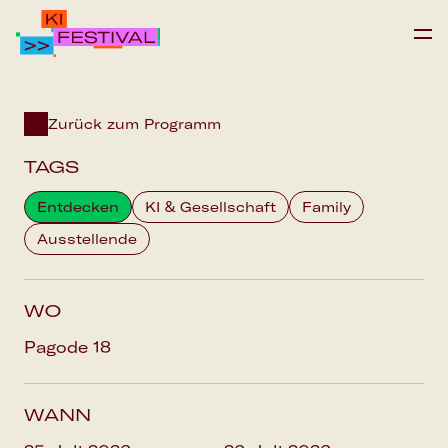
IPAI FOUNDATION
Zurück zum Programm
PROGRAMM
TAGS
FAQS
Entdecken
KI & Gesellschaft
Family
Ausstellende
Save the date
WO
Pagode 18
WANN