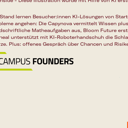
inside - Diese Illustration wurde mit Hilfe von KI erste
Stand lernen Besucher:innen KI-Lösungen von Start-
bleme angehen: Die Capynova vermittelt Wissen plus
schriftliche Matheaufgaben aus, Bloom Future erstel
heal unterstützt mit KI-Roboterhandschuh die Schlag
rze. Plus: offenes Gespräch über Chancen und Risik