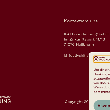
Kontaktiere uns
IPAI Foundation gGmbH
Im Zukunftspark 11/13
74076 Heilbronn
ki-festival@ipai-foundati
Um dir ein
Cookies, 
zuzugreif
wie das Su
Wenn du d
bestimmte
Copyright 2026 © IPAI 
Akzep