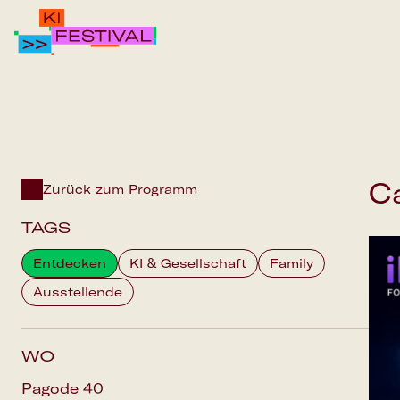
IPAI FOUNDATION
PROGRAMM
FAQS
C
Zurück zum Programm
TAGS
Entdecken
KI & Gesellschaft
Family
Ausstellende
WO
Pagode 40