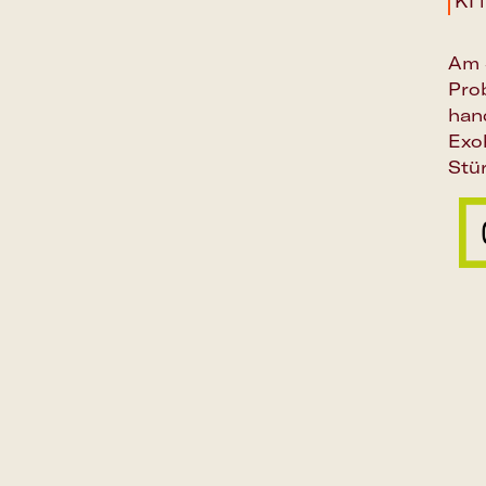
KI 
Am 
Pro
hand
Exo
Stü