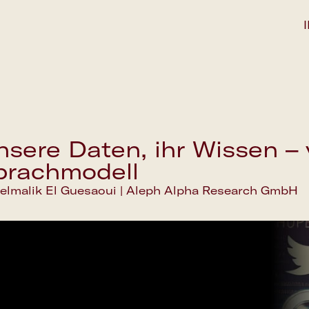
sere Daten, ihr Wissen – v
prachmodell
elmalik El Guesaoui | Aleph Alpha Research GmbH
Save the date