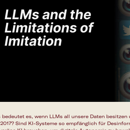
 bedeutet es, wenn LLMs all unsere Daten besitzen
 2017? Sind KI-Systeme so empfänglich für Desinfo