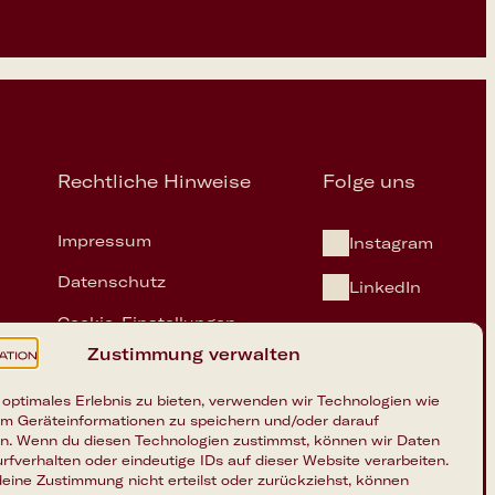
Rechtliche Hinweise
Folge uns
Impressum
Instagram
Datenschutz
LinkedIn
Cookie-Einstellungen
on.ai
Zustimmung verwalten
 optimales Erlebnis zu bieten, verwenden wir Technologien wie
um Geräteinformationen zu speichern und/oder darauf
en. Wenn du diesen Technologien zustimmst, können wir Daten
rfverhalten oder eindeutige IDs auf dieser Website verarbeiten.
eine Zustimmung nicht erteilst oder zurückziehst, können