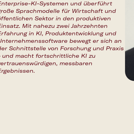
Enterprise-KI-Systemen und überführt
große Sprachmodelle für Wirtschaft und
öffentlichen Sektor in den produktiven
Einsatz. Mit nahezu zwei Jahrzehnten
Erfahrung in KI, Produktentwicklung und
Unternehmenssoftware bewegt er sich an
der Schnittstelle von Forschung und Praxis
– und macht fortschrittliche KI zu
vertrauenswürdigen, messbaren
Ergebnissen.
Google Calendar
Apple Calendar
Outlook Calendar