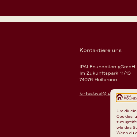
Kontaktiere uns
IPAI Foundation gGmbH
Im Zukunftspark 11/13
74076 Heilbronn
ki-festival@ipai-foundati
Um dir ein
Cookies, 
zuzugreif
wie das Su
Wenn du d