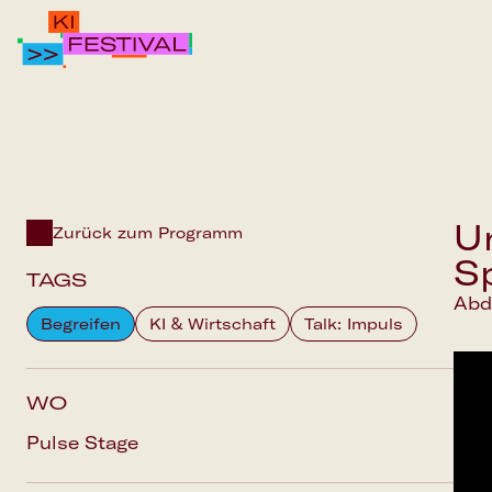
IPAI FOUNDATION
PROGRAMM
FAQS
Un
Zurück zum Programm
S
TAGS
Abd
Begreifen
KI & Wirtschaft
Talk: Impuls
WO
Pulse Stage