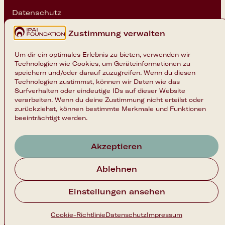
Datenschutz
Cookie-Einstellungen
Zustimmung verwalten
Folge uns
Um dir ein optimales Erlebnis zu bieten, verwenden wir
Technologien wie Cookies, um Geräteinformationen zu
Instagram
speichern und/oder darauf zuzugreifen. Wenn du diesen
Technologien zustimmst, können wir Daten wie das
LinkedIn
Surfverhalten oder eindeutige IDs auf dieser Website
verarbeiten. Wenn du deine Zustimmung nicht erteilst oder
zurückziehst, können bestimmte Merkmale und Funktionen
beeinträchtigt werden.
Akzeptieren
Nach oben
Ablehnen
Einstellungen ansehen
Copyright 2026 © IPAI Foundation
Folge uns
Instagram
LinkedIn
Cookie-Richtlinie
Datenschutz
Impressum