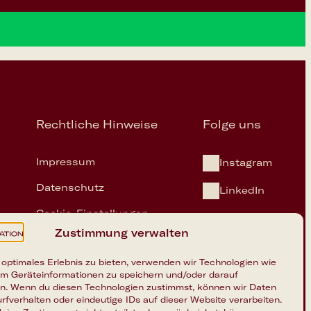
Rechtliche Hinweise
Folge uns
Impressum
Instagram
Datenschutz
LinkedIn
Cookie-Einstellungen
on.ai
Zustimmung verwalten
 optimales Erlebnis zu bieten, verwenden wir Technologien wie
um Geräteinformationen zu speichern und/oder darauf
en. Wenn du diesen Technologien zustimmst, können wir Daten
rfverhalten oder eindeutige IDs auf dieser Website verarbeiten.