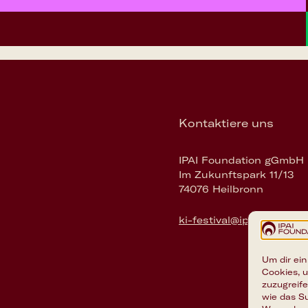
Kontaktiere uns
IPAI Foundation gGmbH
Im Zukunftspark 11/13
74076 Heilbronn
ki-festival@ipai-foundati
Um dir ein
Cookies, 
zuzugreif
wie das Su