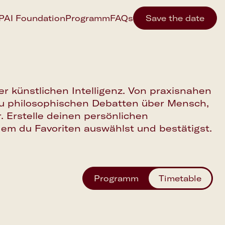
IPAI Foundation
Programm
FAQs
Save the date
er künstlichen Intelligenz. Von praxisnahen
zu philosophischen Debatten über Mensch,
. Erstelle deinen persönlichen
ndem du Favoriten auswählst und bestätigst.
Programm
Timetable