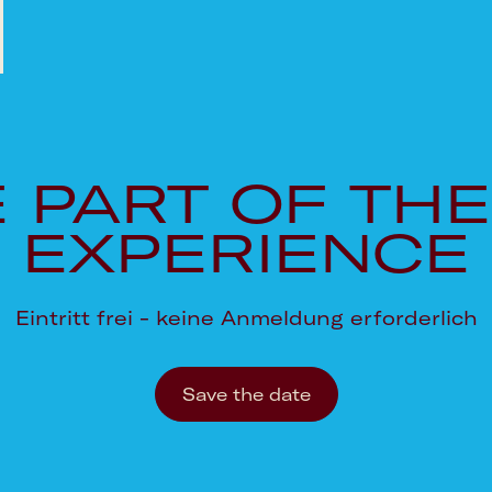
Google Calendar
 PART OF THE
Apple Calendar
EXPERIENCE
Outlook Calendar
Eintritt frei - keine Anmeldung erforderlich
Save the date