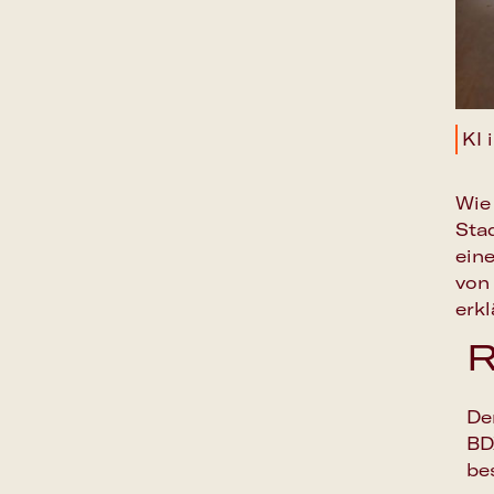
KI 
Wie
Stad
ein
von
erk
R
De
BD
be