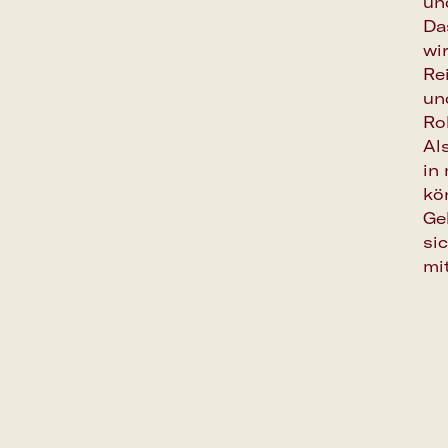
un
Da
wi
Re
un
Ro
Al
in
kö
Ge
si
mi