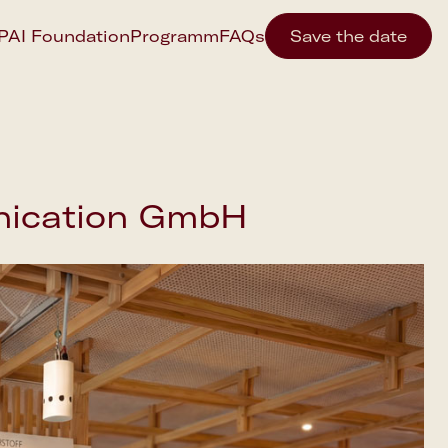
IPAI Foundation
Programm
FAQs
Save the date
nication GmbH