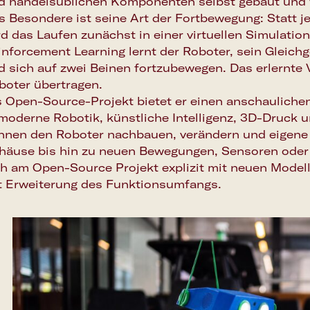
d handelsüblichen Komponenten selbst gebaut und 
s Besondere ist seine Art der Fortbewegung: Statt j
rd das Laufen zunächst in einer virtuellen Simulation
inforcement Learning lernt der Roboter, sein Gleich
d sich auf zwei Beinen fortzubewegen. Das erlernte 
boter übertragen.
s Open-Source-Projekt bietet er einen anschauliche
 moderne Robotik, künstliche Intelligenz, 3D-Druck 
nnen den Roboter nachbauen, verändern und eigene 
häuse bis hin zu neuen Bewegungen, Sensoren oder i
ch am Open-Source Projekt explizit mit neuen Model
t Erweiterung des Funktionsumfangs.