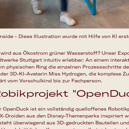
inside - Diese Illustration wurde mit Hilfe von KI erste
 wird aus Ökostrom grüner Wasserstoff? Unser Exp
twerke Stuttgart intuitiv erlebbar: An einem intera
em physischen Ring die einzelnen Prozessschritte de
 der 3D-KI-Avatarin Miss Hydrogen, die komplexe Z
lärt vom Vorschulkind bis zur Fachperson.
obikprojekt "OpenDu
r OpenDuck ist ein vollständig quelloffenes Robotik
X-Droiden aus den Disney-Themenparks inspiriert w
steht überwiegend aus 3D-gedruckten Bauteilen und 