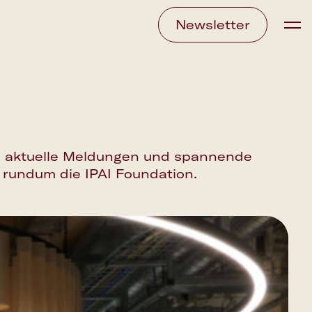
Newsletter
ÜBER UNS
BESUCH
VERANSTALTUNGE
NEUIGKEITEN
ie aktuelle Meldungen und spannende
KARRIERE
 rundum die IPAI Foundation.
PROGRAMME
KI-FESTIVAL
AI LITERACY
KI SALON
MASTERCLASS
IPAI SCIENCE