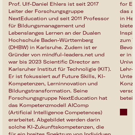
Prof. Ulf-Daniel Ehlers ist seit 2017
for Eu
Durch die neuen Impulse können die
Leiter der Forschungsgruppe
das
a
Teilnehmer:innen ihre Ideen für eigene KI-
NextEducation
und seit 2011 Professor
in He
Kompetenz-Angebote weiterentwickeln.
für Bildungsmanagement und
biete
Zusätzliche Materialien geben erste Einblicke
Lebenslanges Lernen an der Dualen
Inspi
in ethische Aspekte, die für die KI-Bildung
Hochschule Baden-Württemberg
zum T
und -Vermittlung bedeutsam sind.
(DHBW) in Karlsruhe. Zudem ist er
Bevor
Gründer von
mindful-leaders.net
und
er in
war bis 2023 Scientific Director am
Univer
Karlsruher Institut für Technoligie (KIT).
Lehr-
Er ist fokussiert auf Future Skills, KI-
Unter
Kompetenzen, Lerninnovation und
Konze
Bildungstransformation. Seine
versc
Forschungsgruppe NextEducation hat
beteil
das Kompetenzmodell AIComp
(Artificial Intelligence Competences)
erarbeitet. Abgebildet werden darin
solche KI-Zukunftskompetenzen, die
für ein breites Spektrum von Individuen