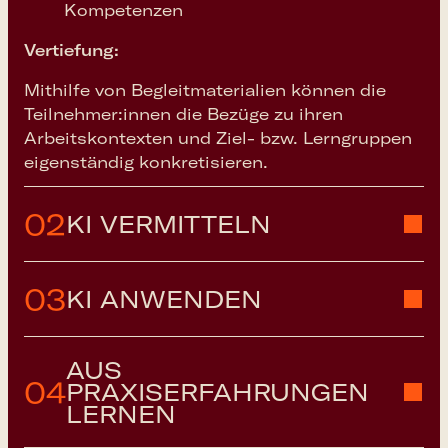
Kompetenzen
Vertiefung:
Mithilfe von Begleitmaterialien können die
Teilnehmer:innen die Bezüge zu ihren
Arbeitskontexten und Ziel- bzw. Lerngruppen
eigenständig konkretisieren.
02
KI VERMITTELN
KI KOMPETENZ IN DER BILDUNGSPRAXIS
03
KI ANWENDEN
15.04.2026
15:30-18:30 (3 h)
KI IM ALLTAG SINNVOLL NUTZEN
Online-Veranstaltung
AUS
04
PRAXISERFAHRUNGEN
29.04.2026
In diesem Modul vertiefen wir unser
LERNEN
15:30-18:30 (3 h)
Verständnis von KI-Kompetenzen, indem wir
Online-Veranstaltung