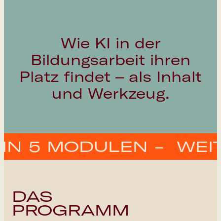
Newsletter
W
i
e
K
I
i
n
d
e
r
B
i
l
d
u
n
g
s
a
r
b
e
i
t
i
h
r
e
n
P
l
a
t
z
f
n
d
e
t
–
a
l
s
I
n
h
a
l
t
u
n
d
W
e
r
k
z
e
u
g
.
 5 MODULEN -
WEITER
DAS
PROGRAMM