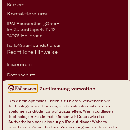
Karriere
Kontaktiere uns
IPAI Foundation gGmbH
Im Zukunftspark 11/13
74076 Heilbronn
hello@ipai-foundation.ai
Rechtliche Hinweise
Impressum
Datenschutz
Cookie-Einstellungen
Zustimmung verwalten
Um dir ein optimales Erlebnis zu bieten, verwenden wir
Technologien wie Cookies, um Geräteinformationen zu
speichern und/oder darauf zuzugreifen. Wenn du diesen
Technologien zustimmst, können wir Daten wie das
Surfverhalten oder eindeutige IDs auf dieser Website
verarbeiten. Wenn du deine Zustimmung nicht erteilst oder