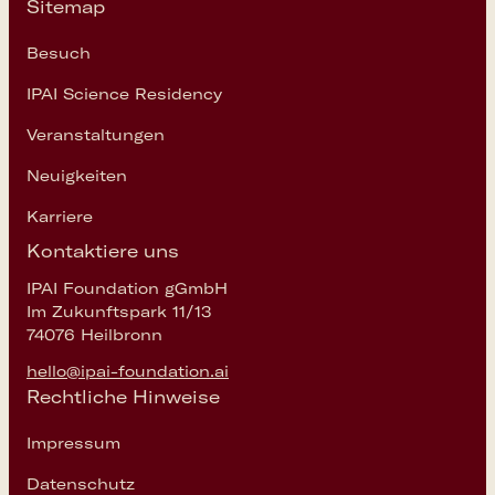
Sitemap
modern gelebten Work-Life-Blending.
Ökosystem. Neben einer attraktiven
Besuch
Vergütung und einem mit modernsten
Mitteln ausgestattetem Arbeitsplatz mit
IPAI Science Residency
allen Möglichkeiten zum agilen Arbeiten
Veranstaltungen
leben wir gemeinsam mit zahlreichen
Partnern und Membern an unserem
Neuigkeiten
Standort im Herzen Heilbronns bereits
Karriere
unsere Vision.
Verantwortung. Als WegbereiterIn und
Kontaktiere uns
Ipai-Teammitglied der ersten Stunde
IPAI Foundation gGmbH
stehst Du für den Erfolg unserer Vision
Im Zukunftspark 11/13
in Baden-Württemberg und Europa.
74076 Heilbronn
Team. Um unsere Vision eines
hello@ipai-foundation.ai
hochklassigen Ökosystems in Europa –
Rechtliche Hinweise
aus Heilbronn heraus – Realität werden
zu lassen arbeiten wir idealerweise
Impressum
gemeinsam vor Ort. Für die dynamische
Gestaltung Deines beruflichen und
Datenschutz