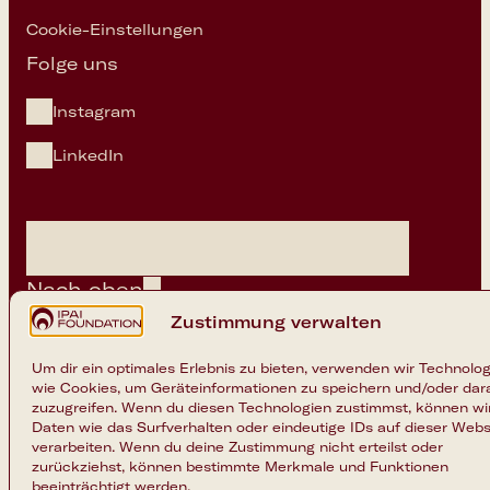
privaten Lebens gehören flexible
Cookie-Einstellungen
Arbeitszeiten und mobiles Arbeiten
Folge uns
selbstverständlich zu unserem Setup
dazu.
Instagram
LinkedIn
Nach oben
Zustimmung verwalten
Um dir ein optimales Erlebnis zu bieten, verwenden wir Technolo
wie Cookies, um Geräteinformationen zu speichern und/oder dar
Copyright 2026 © IPAI Foundation
zuzugreifen. Wenn du diesen Technologien zustimmst, können wi
Daten wie das Surfverhalten oder eindeutige IDs auf dieser Webs
verarbeiten. Wenn du deine Zustimmung nicht erteilst oder
zurückziehst, können bestimmte Merkmale und Funktionen
beeinträchtigt werden.