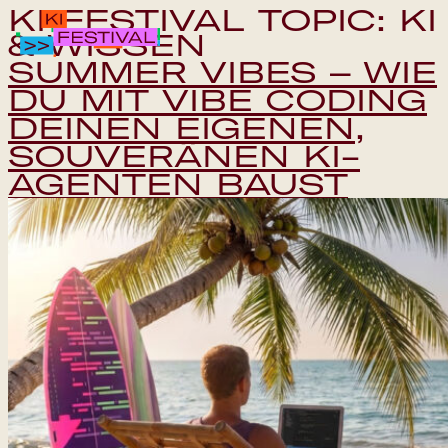
KI FESTIVAL TOPIC:
KI
& WISSEN
SUMMER VIBES – WIE
DU MIT VIBE CODING
IPAI FOUNDATION
DEINEN EIGENEN,
SOUVERÄNEN KI-
PROGRAMM
AGENTEN BAUST
FAQS
EN
Save the da