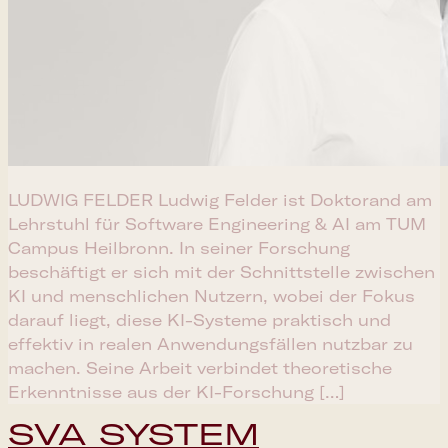
LUDWIG FELDER Ludwig Felder ist Doktorand am
Lehrstuhl für Software Engineering & AI am TUM
Campus Heilbronn. In seiner Forschung
beschäftigt er sich mit der Schnittstelle zwischen
KI und menschlichen Nutzern, wobei der Fokus
darauf liegt, diese KI-Systeme praktisch und
effektiv in realen Anwendungsfällen nutzbar zu
machen. Seine Arbeit verbindet theoretische
Erkenntnisse aus der KI-Forschung […]
SVA SYSTEM