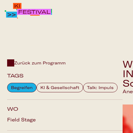
IPAI FOUNDATION
PROGRAMM
Wi
FAQS
Zurück zum Programm
I
TAGS
S
Begreifen
KI & Gesellschaft
Talk: Impuls
Anet
WO
Field Stage