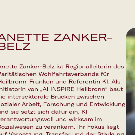
ANETTE ZANKER-
BELZ
Anette Zanker-Belz ist Regionalleiterin des
Paritätischen Wohlfahrtsverbands für
Heilbronn-Franken und Referentin KI. Als
Initiatorin von „AI INSPIRE Heilbronn“ baut
sie intersektorale Brücken zwischen
sozialer Arbeit, Forschung und Entwicklung
und sie setzt sich dafür ein, KI
verantwortungsvoll und wirksam im
Sozialwesen zu verankern. Ihr Fokus liegt
auf Vernetzung, Transfer und der Stärkung