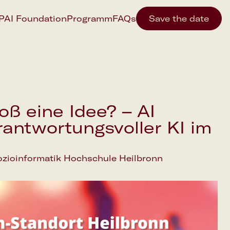
IPAI Foundation
Programm
FAQs
Save the date
loß eine Idee? – AI
antwortungsvoller KI im
 Sozioinformatik Hochschule Heilbronn