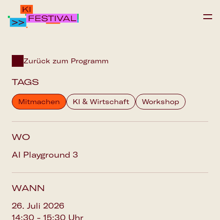
IPAI FOUNDATION
Zurück zum Programm
PROGRAMM
TAGS
FAQS
Mitmachen
KI & Wirtschaft
Workshop
Save the date
WO
AI Playground 3
WANN
26. Juli 2026
14:30 - 15:30 Uhr