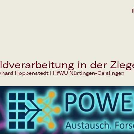
ildverarbeitung in der Zie
khard Hoppenstedt | HfWU Nürtingen-Geislingen
Save the date