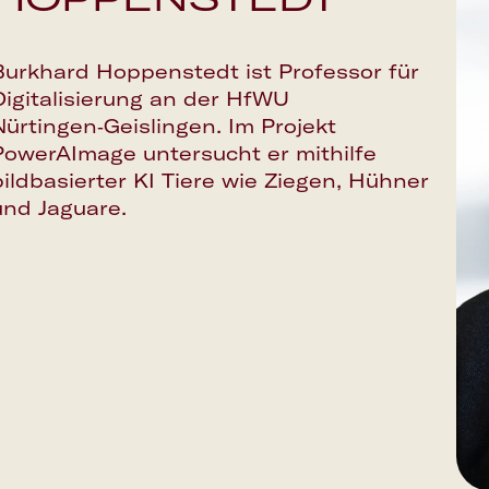
Burkhard Hoppenstedt ist Professor für
Digitalisierung an der HfWU
Nürtingen‑Geislingen. Im Projekt
PowerAImage untersucht er mithilfe
bildbasierter KI Tiere wie Ziegen, Hühner
und Jaguare.
Google Calendar
Apple Calendar