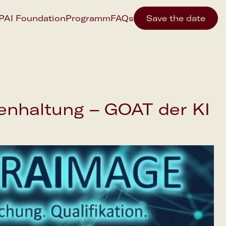
IPAI Foundation
Programm
FAQs
Save the date
genhaltung – GOAT der KI