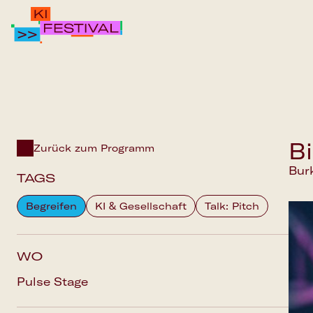
IPAI FOUNDATION
PROGRAMM
FAQS
B
Zurück zum Programm
Bur
TAGS
Begreifen
KI & Gesellschaft
Talk: Pitch
WO
Pulse Stage