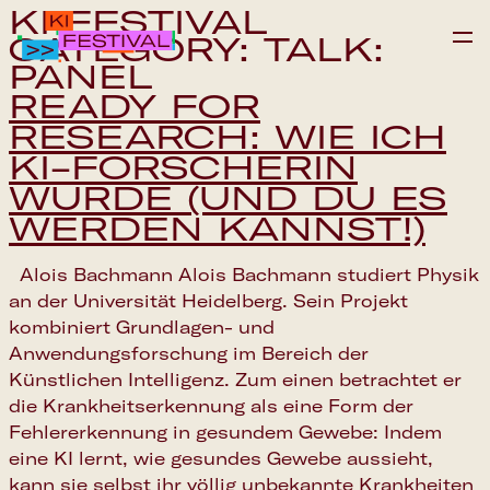
KI FESTIVAL
CATEGORY:
TALK:
PANEL
READY FOR
IPAI FOUNDATION
RESEARCH: WIE ICH
KI-FORSCHERIN
PROGRAMM
WURDE (UND DU ES
WERDEN KANNST!)
FAQS
Alois Bachmann Alois Bachmann studiert Physik
EN
an der Universität Heidelberg. Sein Projekt
kombiniert Grundlagen- und
Save the date
Anwendungsforschung im Bereich der
Künstlichen Intelligenz. Zum einen betrachtet er
die Krankheitserkennung als eine Form der
Fehlererkennung in gesundem Gewebe: Indem
eine KI lernt, wie gesundes Gewebe aussieht,
kann sie selbst ihr völlig unbekannte Krankheiten