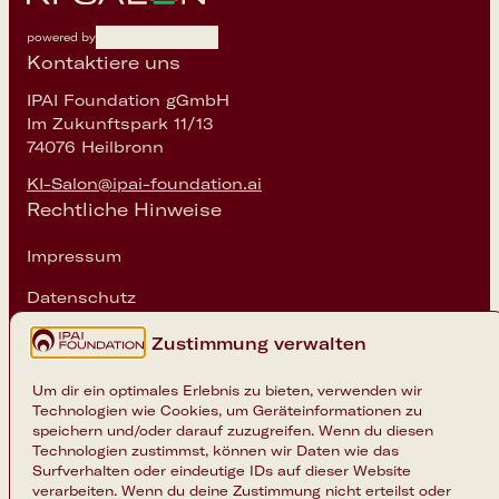
powered by
Kontaktiere uns
IPAI Foundation gGmbH
Im Zukunftspark 11/13
74076 Heilbronn
KI-Salon@ipai-foundation.ai
Rechtliche Hinweise
Impressum
Datenschutz
Cookie-Einstellungen
Zustimmung verwalten
Folge uns
Um dir ein optimales Erlebnis zu bieten, verwenden wir
Technologien wie Cookies, um Geräteinformationen zu
Instagram
speichern und/oder darauf zuzugreifen. Wenn du diesen
Technologien zustimmst, können wir Daten wie das
LinkedIn
Surfverhalten oder eindeutige IDs auf dieser Website
verarbeiten. Wenn du deine Zustimmung nicht erteilst oder